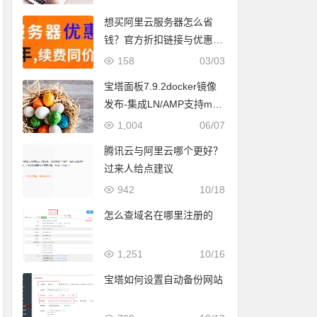
想买阿里云服务器怎么省
钱？官方折扣链接与优惠券
领取全攻略
158
03/03
宝塔面板7.9.2docker镜像
发布-集成LN/AMP支持m1/
m2 mac版本
1,004
06/07
腾讯云与阿里云哪个更好？
过来人给点建议
942
10/18
怎么查域名在哪里注册的
1,251
10/16
宝塔如何设置自动备份网站