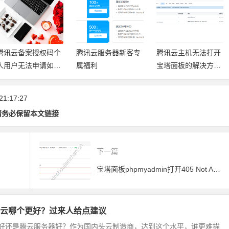
腾讯云服务器新客专
腾讯云主机无法打开
腾讯云采购季活动 香
属福利
宝塔面板的解决方法
港1G3M 服务器 1年
—放行安全组教程
299元 无需备案建站
21:17:27
请务必保留本文链接
下一篇
宝塔面板phpmyadmin打开405 Not Allowed
云哪个更好？过来人给点建议
好还是腾云服务器好？作为国内头云制造商，达到这个水平，谁更难描