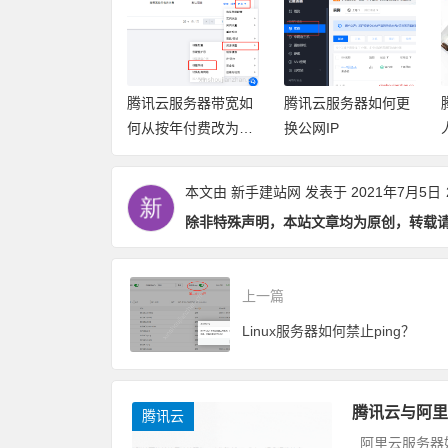
云服务器带宽如
腾讯云服务器如何更
腾讯云备案授权码个
按年付费改为按
换公网IP
人用户无法申请如何
费？
备案？
本文由
新手建站网
发表于 2021年7月5日
除非特殊声明，本站文章均为原创，转载
上一篇
Linux服务器如何禁止ping？
腾讯云与阿里
腾讯云
阿里云服务器