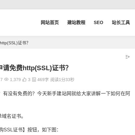
网站首页
建站教程
SEO
站长工具
tp(SSL)证书？
免费http(SSL)证书？
27
1,379
3
469字
阅读1分33秒
请呢？有没有免费的？今天新手建站网就给大家讲解一下如何在阿
单域名证书。
购SSL证书】按钮，如下图：