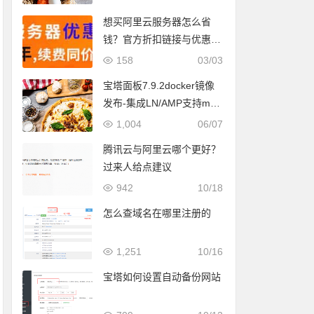
想买阿里云服务器怎么省
钱？官方折扣链接与优惠券
领取全攻略
158
03/03
宝塔面板7.9.2docker镜像
发布-集成LN/AMP支持m1/
m2 mac版本
1,004
06/07
腾讯云与阿里云哪个更好？
过来人给点建议
942
10/18
怎么查域名在哪里注册的
1,251
10/16
宝塔如何设置自动备份网站