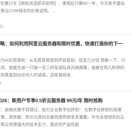
名优惠口令【商标优选即买即用】，使用后只需60一年，今天新手建站
云COM域名的价格说明。 ...
41
攻略：如何利用阿里云服务器和限时优惠，快速打造你的下一
力AI应用落地：从毛茸茸萌宠到声音复刻，低至几分钱 想象一下，只
键词，就能生成一只独一无二的毛绒玩具风格图像；或者仅用几秒钟的
完美复刻出任何人的语音。这些曾经充...
8
026：新用户专享0.5折云服务器 99元/年 限时抢购
促：超值优惠不容错过，助力企业数字化转型！ 在数字化转型的浪潮
可靠、高性能、性价比高的云服务提供商至关重要。作为全球领先的云
里云凭借强大的技术实力、稳定的产品性能...