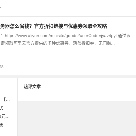
7
务器怎么省钱？官方折扣链接与优惠券领取全攻略
s://www.aliyun.com/minisite/goods?userCode=jyav4pyl 通过该
键领取阿里云官方提供的多种优惠券，涵盖折扣券、无门槛...
58
热评文章
效】
用？
时抢购
攻略