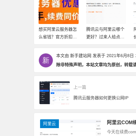
云优惠 2026：
想买阿里云服务器怎
腾讯云与阿里云哪个
户专享0.5折云
么省钱？官方折扣链
更好？过来人给点建
器 99元/年 限时
接与优惠券领取全攻
议
略
本文由
新手建站网
发表于 2021年6月8日
除非特殊声明，本站文章均为原创，转载
上一篇
腾讯云服务器如何更换公网IP
阿里云COM
阿里云
今天在续费co