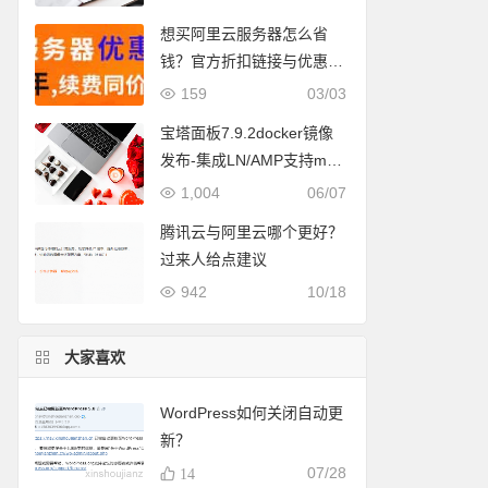
想买阿里云服务器怎么省
钱？官方折扣链接与优惠券
领取全攻略
159
03/03
宝塔面板7.9.2docker镜像
发布-集成LN/AMP支持m1/
m2 mac版本
1,004
06/07
腾讯云与阿里云哪个更好？
过来人给点建议
942
10/18
大家喜欢
WordPress如何关闭自动更
新？
07/28
14