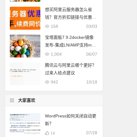
想买阿里云服务器怎么省
钱？官方折扣链接与优惠券
领取全攻略
158
03/03
宝塔面板7.9.2docker镜像
发布-集成LN/AMP支持m1/
m2 mac版本
1,004
06/07
腾讯云与阿里云哪个更好？
过来人给点建议
942
10/18
大家喜欢
WordPress如何关闭自动更
新？
07/28
14